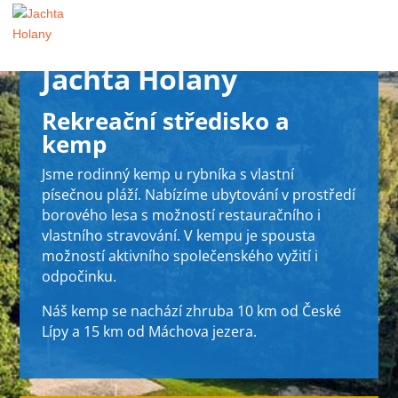
Jachta Holany
Rekreační středisko a
kemp
Jsme rodinný kemp u rybníka s vlastní
písečnou pláží. Nabízíme ubytování v prostředí
borového lesa s možností restauračního i
vlastního stravování. V kempu je spousta
možností aktivního společenského vyžití i
odpočinku.
Náš kemp se nachází zhruba 10 km od České
Lípy a 15 km od Máchova jezera.