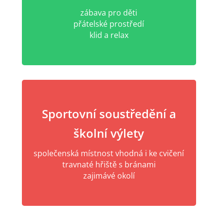
zábava pro děti
přátelské prostředí
klid a relax
Sportovní soustředění a
školní výlety
společenská místnost vhodná i ke cvičení
travnaté hřiště s bránami
zajimávé okolí