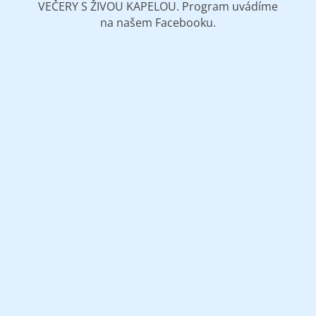
VEČERY S ŽIVOU KAPELOU. Program uvádíme
na našem Facebooku.
Po
8:00 – 22:30
Út
8:00 – 22:30
St
8:00 – 22:30
Čt
8:00 – 22:30
Pá
8:00 – 24:00
So
8:00 – 24:00